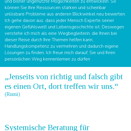
und bisher ungenutzte Möglichkeiten zu entwickeln. So
können Sie Ihre Ressourcen stärken und scheinbar
unlösbare Probleme aus anderen Blickwinkel neu bewerten.
Ich gehe davon aus, dass jeder Mensch Experte seiner
eigenen Gefühlswelt und Lebensgeschichte ist. Deswegen
verstehe ich mich als eine Wegbegleiterin, die Ihnen bei
dieser Reise durch Ihre Themen helfen kann,
Handlungskompetenz zu vermehren und dadurch eigene
Lösungen zu finden. Ich freue mich darauf, Sie und Ihren
persönlichen Weg kennenlernen zu dürfen
„Jenseits von richtig und falsch gibt
es einen Ort, dort treffen wir uns.“
(Rumi)
Systemische Beratung für